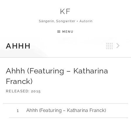
Skip to content
KF
Sängerin, Songwriter + Autorin
MENU
Bac
N
AHHH
Ahhh (Featuring – Katharina
Franck)
RELEASED
2015
Ahhh (Featuring – Katharina Franck)