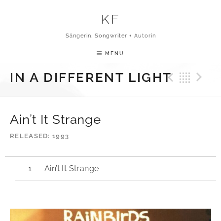
Skip to content
KF
Sängerin, Songwriter + Autorin
MENU
Previ
Bac
N
IN A DIFFERENT LIGHT
Ain’t It Strange
RELEASED
1993
Ain’t It Strange