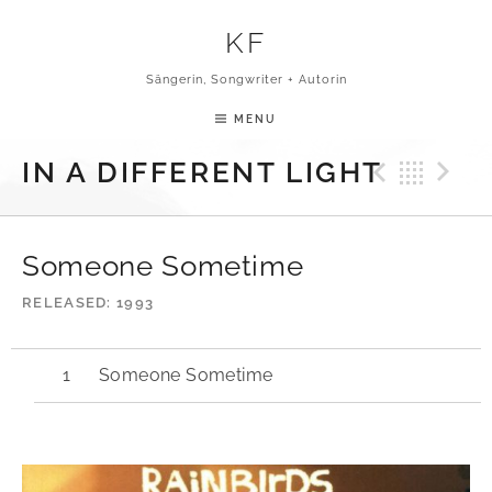
Skip to content
KF
Sängerin, Songwriter + Autorin
MENU
Previ
Bac
N
IN A DIFFERENT LIGHT
Someone Sometime
RELEASED
1993
Someone Sometime