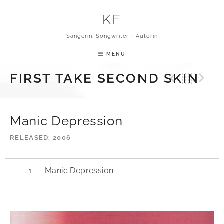
Skip to content
KF
Sängerin, Songwriter + Autorin
MENU
Previ
Bac
N
FIRST TAKE SECOND SKIN
Manic Depression
RELEASED
2006
Manic Depression