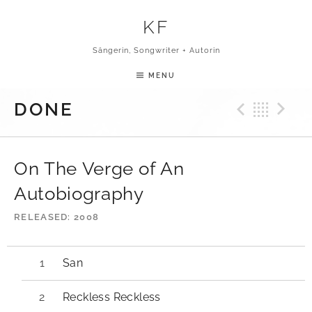
Skip to content
KF
Sängerin, Songwriter + Autorin
MENU
Previ
Bac
N
DONE
On The Verge of An
Autobiography
RELEASED
2008
Audio-Player
San
Reckless Reckless