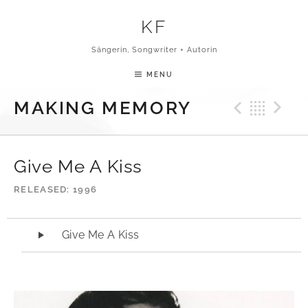
Skip to content
KF
Sängerin, Songwriter + Autorin
MENU
Previ
Bac
N
MAKING MEMORY
Give Me A Kiss
RELEASED
1996
Audio-Player
Give Me A Kiss