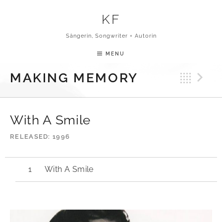
Skip to content
KF
Sängerin, Songwriter + Autorin
MENU
Bac
N
MAKING MEMORY
With A Smile
RELEASED
1996
With A Smile