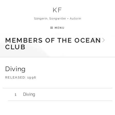
Skip to content
KF
Sängerin, Songwriter + Autorin
MENU
Previ
Bac
N
MEMBERS OF THE OCEAN
CLUB
Diving
RELEASED
1996
Diving