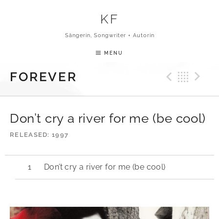
Skip to content
KF
Sängerin, Songwriter + Autorin
MENU
Previ
Bac
N
FOREVER
Don’t cry a river for me (be cool)
RELEASED
1997
Don’t cry a river for me (be cool)