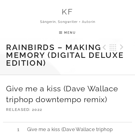
Skip to content
KF
Sängerin, Songwriter + Autorin
MENU
Previ
Bac
N
RAINBIRDS – MAKING
MEMORY (DIGITAL DELUXE
EDITION)
Give me a kiss (Dave Wallace
triphop downtempo remix)
RELEASED
2022
Give me a kiss (Dave Wallace triphop