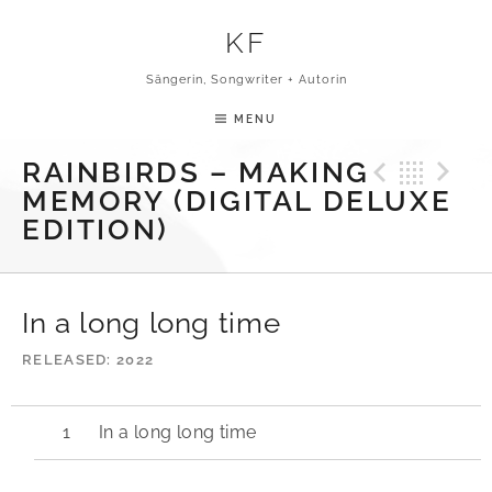
Skip to content
KF
Sängerin, Songwriter + Autorin
MENU
Previ
Bac
N
RAINBIRDS – MAKING
MEMORY (DIGITAL DELUXE
EDITION)
In a long long time
RELEASED
2022
In a long long time