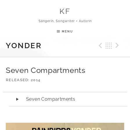
Skip to content
KF
Sängerin, Songwriter + Autorin
MENU
Previ
Bac
N
YONDER
Seven Compartments
RELEASED
2014
Audio-Player
Seven Compartments