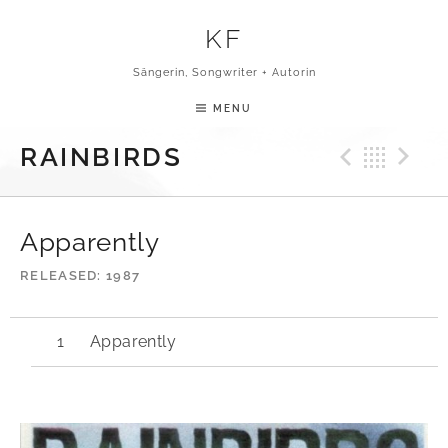
Skip to content
KF
Sängerin, Songwriter + Autorin
MENU
Previ
Bac
N
RAINBIRDS
Apparently
RELEASED
1987
Apparently