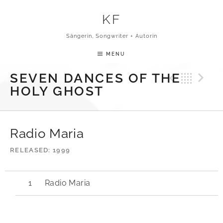
Skip to content
KF
Sängerin, Songwriter + Autorin
MENU
Previ
Bac
N
SEVEN DANCES OF THE
HOLY GHOST
Radio Maria
RELEASED
1999
Radio Maria