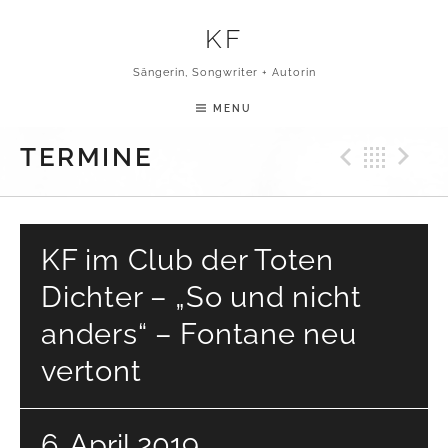
Skip to content
KF
Sängerin, Songwriter + Autorin
MENU
Previ
Bac
N
TERMINE
KF im Club der Toten
Dichter – „So und nicht
anders“ – Fontane neu
vertont
6. April 2019