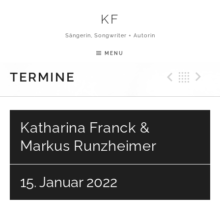
Skip to content
KF
Sängerin, Songwriter + Autorin
MENU
Previ
Bac
N
TERMINE
Katharina Franck &
Markus Runzheimer
15. Januar 2022