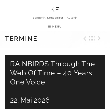
Skip to content
KF
Sängerin, Songwriter + Autorin
MENU
Previ
Bac
N
TERMINE
RAINBIRDS Through The
Web Of Time – 40 Years,
One Voice
22. Mai 2026