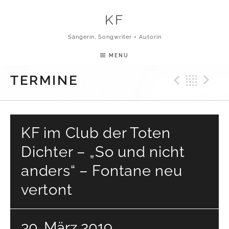
Skip to content
KF
Sängerin, Songwriter + Autorin
MENU
Previ
Bac
N
TERMINE
KF im Club der Toten
Dichter – „So und nicht
anders“ – Fontane neu
vertont
30. März 2019