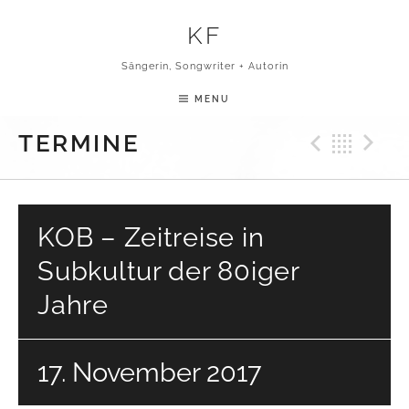
Skip to content
KF
Sängerin, Songwriter + Autorin
MENU
Previ
Bac
N
TERMINE
KOB – Zeitreise in
Subkultur der 80iger
Jahre
17. November 2017