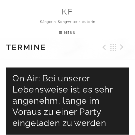
Skip to content
KF
Sängerin, Songwriter + Autorin
MENU
Previ
Bac
N
TERMINE
On Air: Bei unserer
Lebensweise ist es sehr
angenehm, lange im
Voraus zu einer Party
eingeladen zu werden