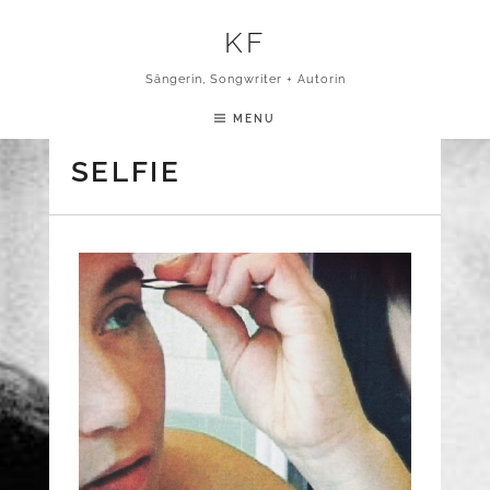
Skip to content
KF
Sängerin, Songwriter + Autorin
MENU
SELFIE