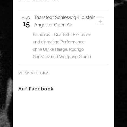
Taarstedt
Schleswig-Holstein
AUG.
+
15
Angeliter Open Air
Rainbirds - Quartett ( Exklusive
und einmalige Performance
ohne Ulrike Haage, Rodrigo
González und Wolfgang Glum )
VIEW ALL GIGS
Auf Facebook