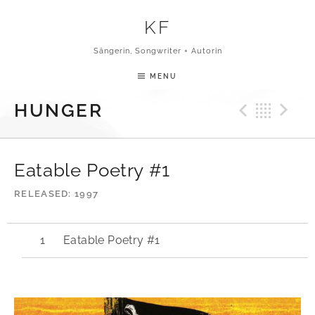
Skip to content
KF
Sängerin, Songwriter + Autorin
MENU
Previ
Bac
N
HUNGER
Eatable Poetry #1
RELEASED
1997
Eatable Poetry #1