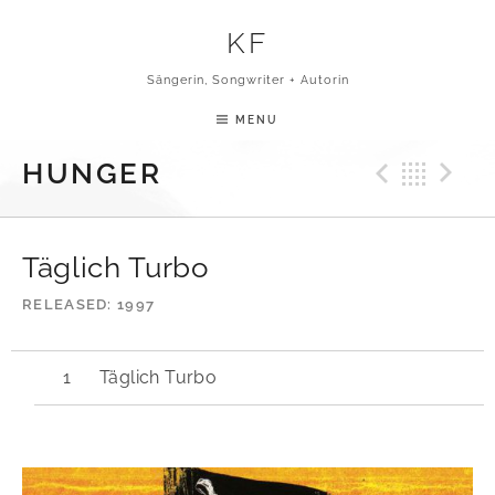
Skip to content
KF
Sängerin, Songwriter + Autorin
MENU
Previ
Bac
N
HUNGER
Täglich Turbo
RELEASED
1997
Täglich Turbo