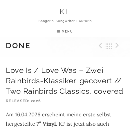
Skip to content
KF
Sängerin, Songwriter + Autorin
MENU
Previ
Bac
N
DONE
Love Is / Love Was – Zwei
Rainbirds-Klassiker, gecovert //
Two Rainbirds Classics, covered
RELEASED
2026
Am 16.04.2026 erscheint meine erste selbst
hergestellte
7″ Vinyl.
KF ist jetzt also auch