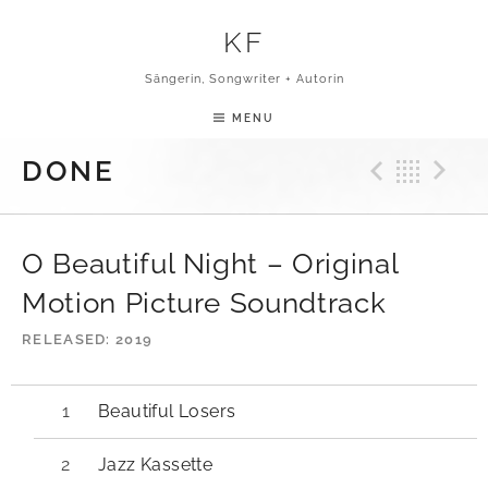
Skip to content
KF
Sängerin, Songwriter + Autorin
MENU
Previ
Bac
N
DONE
O Beautiful Night – Original
Motion Picture Soundtrack
RELEASED
2019
Beautiful Losers
Jazz Kassette