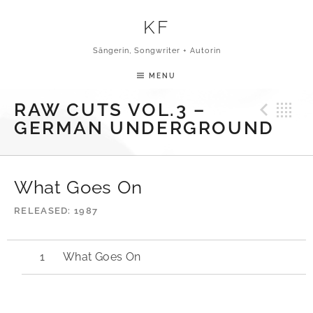
Skip to content
KF
Sängerin, Songwriter + Autorin
MENU
Pre
B
RAW CUTS VOL.3 –
GERMAN UNDERGROUND
What Goes On
RELEASED
1987
What Goes On