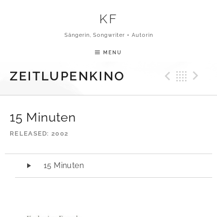
Skip to content
KF
Sängerin, Songwriter + Autorin
MENU
Previ
Bac
N
ZEITLUPENKINO
15 Minuten
RELEASED
2002
Audio-Player
15 Minuten