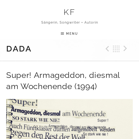
Skip to content
KF
Sängerin, Songwriter + Autorin
MENU
Previ
Bac
N
DADA
Super! Armageddon, diesmal
am Wochenende (1994)