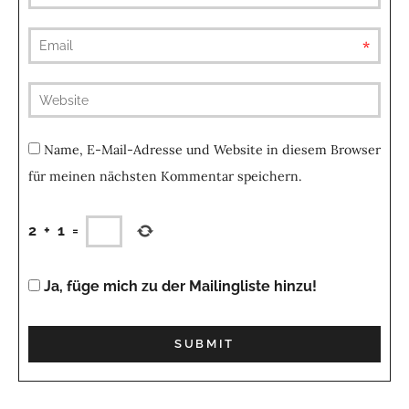
requ
(not
publis
Name, E-Mail-Adresse und Website in diesem Browser
für meinen nächsten Kommentar speichern.
2
+
1
=
Ja, füge mich zu der Mailingliste hinzu!