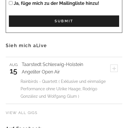
Ja, füge mich zu der Mailingliste hinzu!
Sieh mich aLive
Taarstedt
Schleswig-Holstein
AUG.
+
15
Angeliter Open Air
Rainbirds - Quartett ( Exklusive und einmalige
Performance ohne Ulrike Haage, Rodrigo
González und Wolfgang Glum )
VIEW ALL GIGS