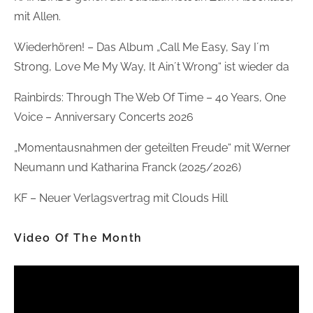
mit Allen.
Wiederhören! – Das Album „Call Me Easy, Say I´m
Strong, Love Me My Way, It Ain´t Wrong“ ist wieder da
Rainbirds: Through The Web Of Time – 40 Years, One
Voice – Anniversary Concerts 2026
„Momentausnahmen der geteilten Freude“ mit Werner
Neumann und Katharina Franck (2025/2026)
KF – Neuer Verlagsvertrag mit Clouds Hill
Video Of The Month