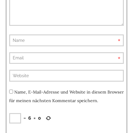
requ
requ
(not
publis
Name, E-Mail-Adresse und Website in diesem Browser
für meinen nächsten Kommentar speichern.
−
6
=
0