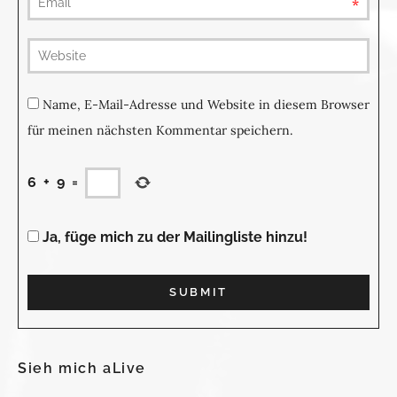
requ
(not
publis
Name, E-Mail-Adresse und Website in diesem Browser
für meinen nächsten Kommentar speichern.
6
+
9
=
Ja, füge mich zu der Mailingliste hinzu!
Sieh mich aLive