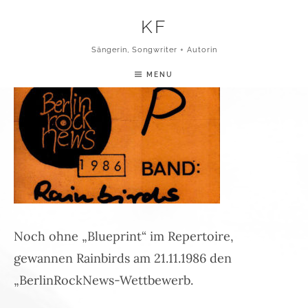
Skip to content
KF
BERLIN-ROCK-NEWS-1986
Sängerin, Songwriter + Autorin
MENU
Noch ohne „Blueprint“ im Repertoire,
gewannen Rainbirds am 21.11.1986 den
„BerlinRockNews-Wettbewerb.