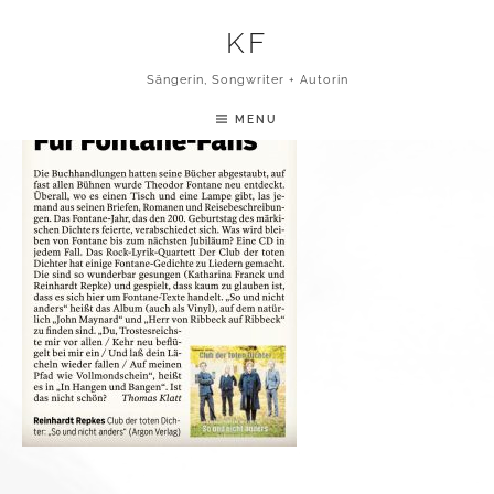
Skip to content
KF
FÜR FONTANEFANS
Sängerin, Songwriter + Autorin
MENU