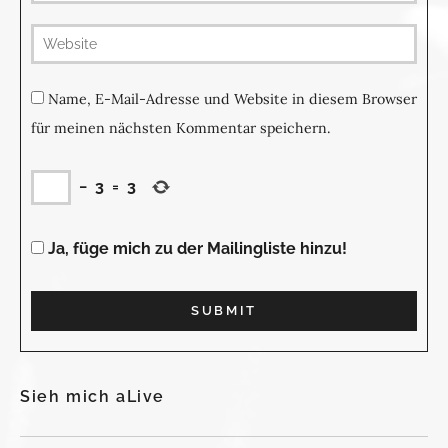
(not
publis
Name, E-Mail-Adresse und Website in diesem Browser
für meinen nächsten Kommentar speichern.
−
3
=
3
Ja, füge mich zu der Mailingliste hinzu!
Sieh mich aLive