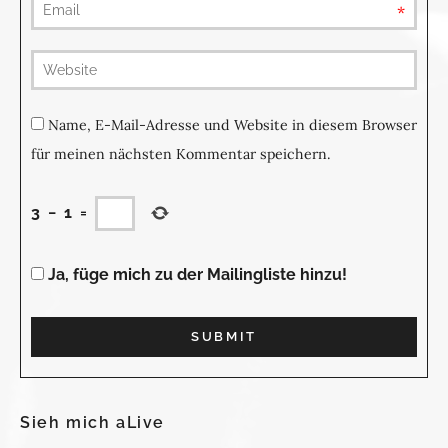
requ
(not
publis
Name, E-Mail-Adresse und Website in diesem Browser
für meinen nächsten Kommentar speichern.
3
−
1
=
Ja, füge mich zu der Mailingliste hinzu!
Sieh mich aLive