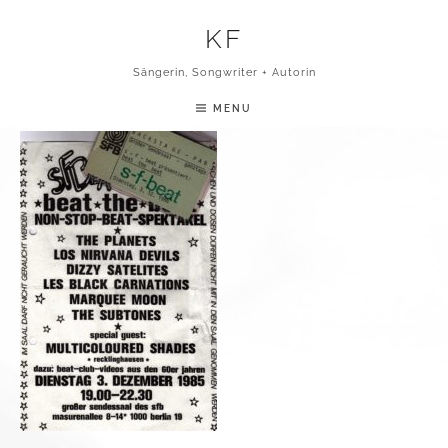
Skip to content
KF
NON STOP BEAT
SPEKTAKEL
Sängerin, Songwriter + Autorin
MENU