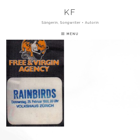
Skip to content
KF
ZÜRICHBSP
Sängerin, Songwriter + Autorin
MENU