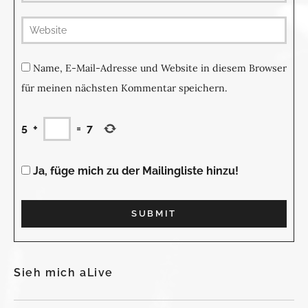
(not
publis
Name, E-Mail-Adresse und Website in diesem Browser
für meinen nächsten Kommentar speichern.
5
+
=
7
Ja, füge mich zu der Mailingliste hinzu!
Sieh mich aLive