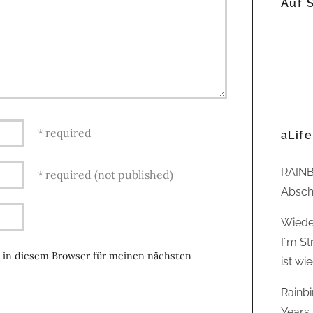
Auf 
required
aLife
RAINB
required (not published)
Abschl
Wiede
I´m St
 in diesem Browser für meinen nächsten
ist wi
Rainb
Years,