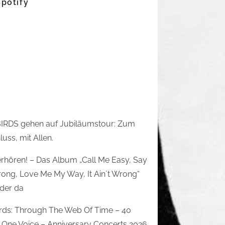
Spotify
IRDS gehen auf Jubiläumstour: Zum
uss, mit Allen.
rhören! – Das Album „Call Me Easy, Say
rong, Love Me My Way, It Ain´t Wrong“
eder da
irds: Through The Web Of Time – 40
 One Voice – Anniversary Concerts 2026