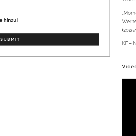
„Mome
e hinzu!
Werne
(2025
KF – N
Vide