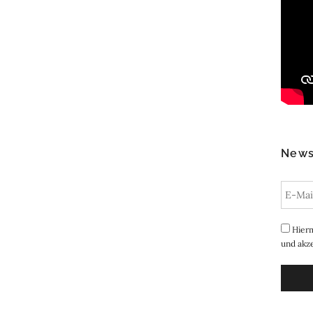
News
Hierm
und akze