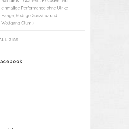
Rainbirds - Quartett ( Exklusive und
einmalige Performance ohne Ulrike
Haage, Rodrigo González und
Wolfgang Glum )
ALL GIGS
Facebook