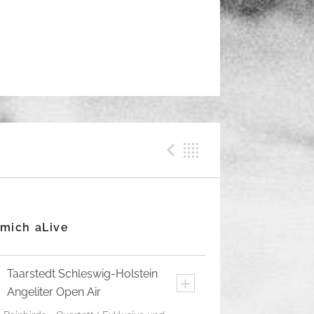
Previous Me
Back
 mich aLive
Taarstedt
Schleswig-Holstein
+
Angeliter Open Air