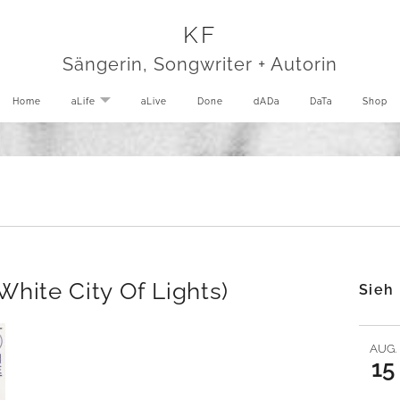
KF
Sängerin, Songwriter + Autorin
Home
aLife
EXPAND SUBMENU
aLive
Done
dADa
DaTa
Shop
White City Of Lights)
Sieh
AUG.
15