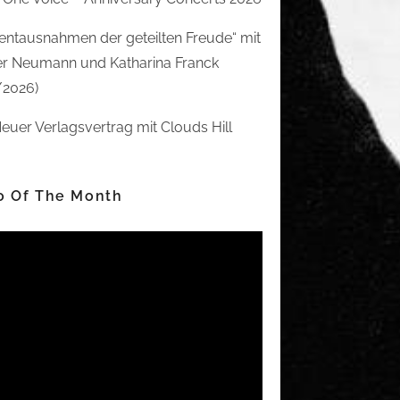
ntausnahmen der geteilten Freude“ mit
r Neumann und Katharina Franck
/2026)
euer Verlagsvertrag mit Clouds Hill
o Of The Month