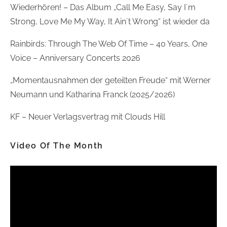
Wiederhören! – Das Album „Call Me Easy, Say I´m
Strong, Love Me My Way, It Ain´t Wrong“ ist wieder da
Rainbirds: Through The Web Of Time – 40 Years, One
Voice – Anniversary Concerts 2026
„Momentausnahmen der geteilten Freude“ mit Werner
Neumann und Katharina Franck (2025/2026)
KF – Neuer Verlagsvertrag mit Clouds Hill
Video Of The Month