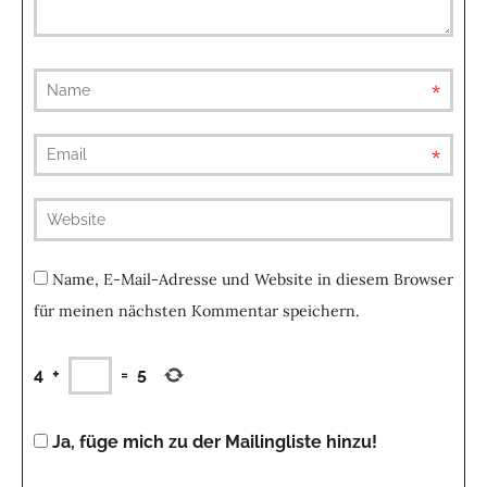
requ
requ
(not
publis
Name, E-Mail-Adresse und Website in diesem Browser
für meinen nächsten Kommentar speichern.
4
+
=
5
Ja, füge mich zu der Mailingliste hinzu!