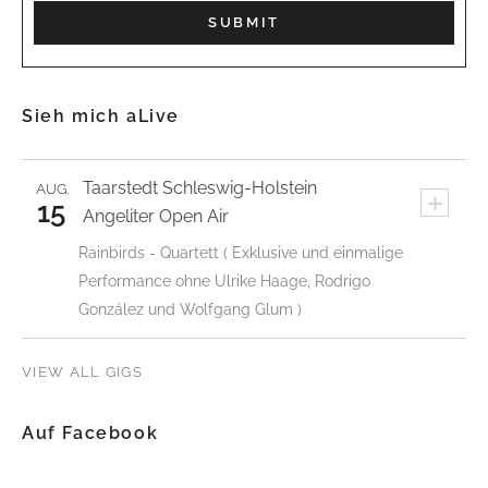
Sieh mich aLive
Taarstedt
Schleswig-Holstein
AUG.
+
15
Angeliter Open Air
Rainbirds - Quartett ( Exklusive und einmalige
Performance ohne Ulrike Haage, Rodrigo
González und Wolfgang Glum )
VIEW ALL GIGS
Auf Facebook