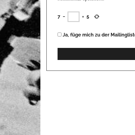
7
−
=
5
Ja, füge mich zu der Mailinglist