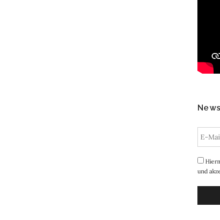
News
Hierm
und akze