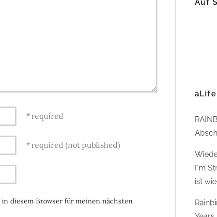
Auf 
aLife
required
RAINB
Abschl
required (not published)
Wiede
I´m St
ist wi
 in diesem Browser für meinen nächsten
Rainb
Years,