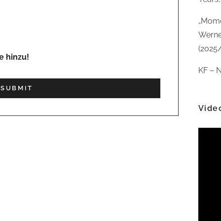
„Mome
Werne
(2025
e hinzu!
KF – N
Vide