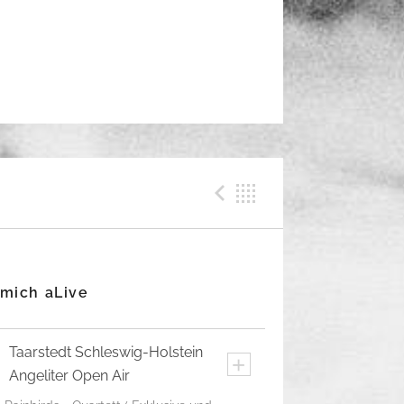
Previous Me
Back
 mich aLive
Taarstedt
Schleswig-Holstein
+
Angeliter Open Air