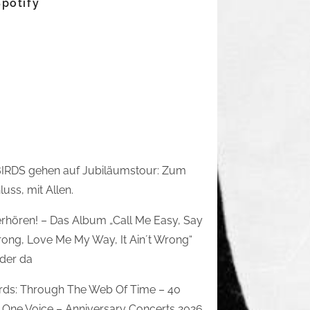
Spotify
IRDS gehen auf Jubiläumstour: Zum
uss, mit Allen.
rhören! – Das Album „Call Me Easy, Say
rong, Love Me My Way, It Ain´t Wrong“
eder da
irds: Through The Web Of Time – 40
 One Voice – Anniversary Concerts 2026