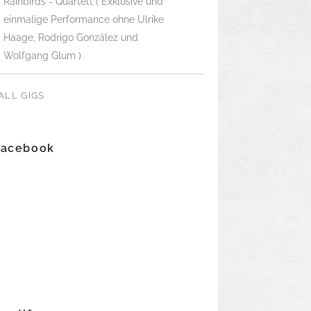
Rainbirds - Quartett ( Exklusive und
einmalige Performance ohne Ulrike
Haage, Rodrigo González und
Wolfgang Glum )
ALL GIGS
Facebook