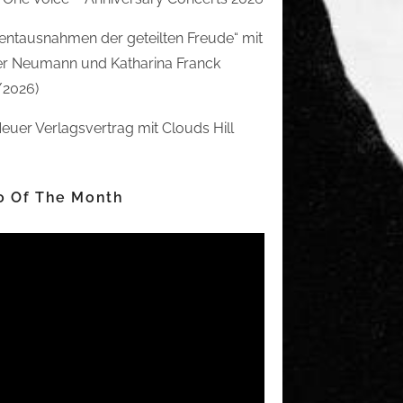
ntausnahmen der geteilten Freude“ mit
r Neumann und Katharina Franck
/2026)
euer Verlagsvertrag mit Clouds Hill
o Of The Month