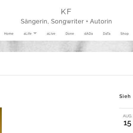
KF
Sängerin, Songwriter + Autorin
Home
aLife
EXPAND SUBMENU
aLive
Done
dADa
DaTa
Shop
Sieh
AUG.
15