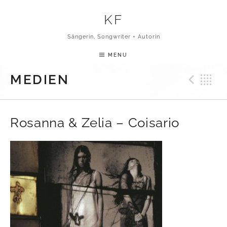
Skip to content
KF
Sängerin, Songwriter + Autorin
MENU
Pre
B
MEDIEN
Rosanna & Zelia ‎– Coisario