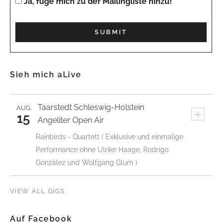
Ja, füge mich zu der Mailingliste hinzu!
Sieh mich aLive
Taarstedt
Schleswig-Holstein
AUG.
+
15
Angeliter Open Air
Rainbirds - Quartett ( Exklusive und einmalige
Performance ohne Ulrike Haage, Rodrigo
González und Wolfgang Glum )
VIEW ALL GIGS
Auf Facebook