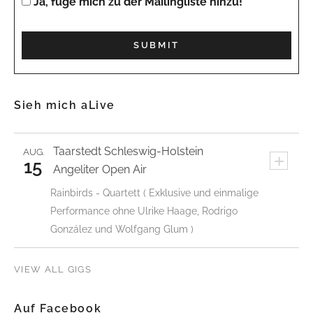
Ja, füge mich zu der Mailingliste hinzu!
Sieh mich aLive
Taarstedt
Schleswig-Holstein
AUG.
+
15
Angeliter Open Air
Rainbirds - Quartett ( Exklusive und einmalige
Performance ohne Ulrike Haage, Rodrigo
González und Wolfgang Glum )
VIEW ALL GIGS
Auf Facebook