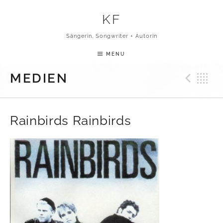
Skip to content
KF
Sängerin, Songwriter + Autorin
MENU
Pre
B
MEDIEN
Rainbirds Rainbirds