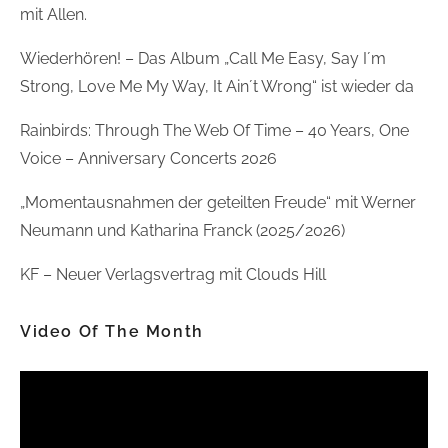
mit Allen.
Wiederhören! – Das Album „Call Me Easy, Say I´m
Strong, Love Me My Way, It Ain´t Wrong“ ist wieder da
Rainbirds: Through The Web Of Time – 40 Years, One
Voice – Anniversary Concerts 2026
„Momentausnahmen der geteilten Freude“ mit Werner
Neumann und Katharina Franck (2025/2026)
KF – Neuer Verlagsvertrag mit Clouds Hill
Video Of The Month