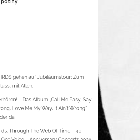
Spotify
IRDS gehen auf Jubiläumstour: Zum
uss, mit Allen.
rhören! – Das Album „Call Me Easy, Say
rong, Love Me My Way, It Ain´t Wrong“
eder da
irds: Through The Web Of Time – 40
 One Voice – Anniversary Concerts 2026