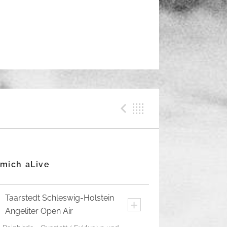
Previous Me
Back
 mich aLive
Taarstedt
Schleswig-Holstein
+
Angeliter Open Air