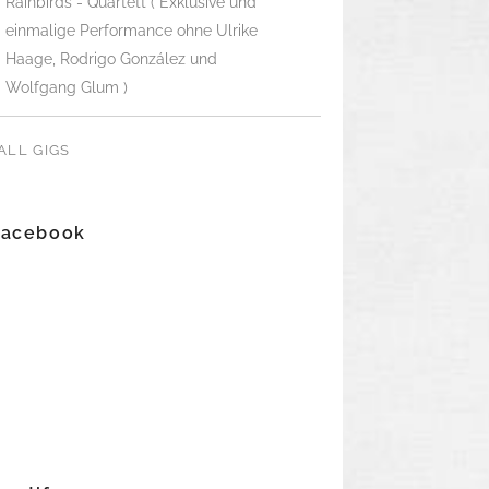
Rainbirds - Quartett ( Exklusive und
einmalige Performance ohne Ulrike
Haage, Rodrigo González und
Wolfgang Glum )
ALL GIGS
Facebook