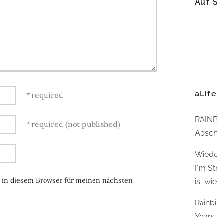
Auf 
aLife
required
RAINB
required (not published)
Abschl
Wiede
I´m St
 in diesem Browser für meinen nächsten
ist wi
Rainb
Years,