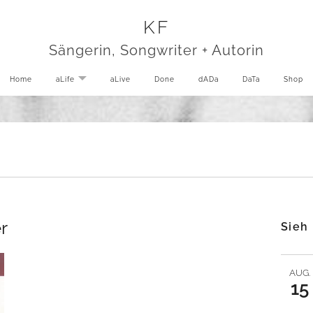
KF
Sängerin, Songwriter + Autorin
Home
aLife
EXPAND SUBMENU
aLive
Done
dADa
DaTa
Shop
r
Sieh
AUG.
15