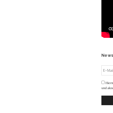
News
Hierm
und akze