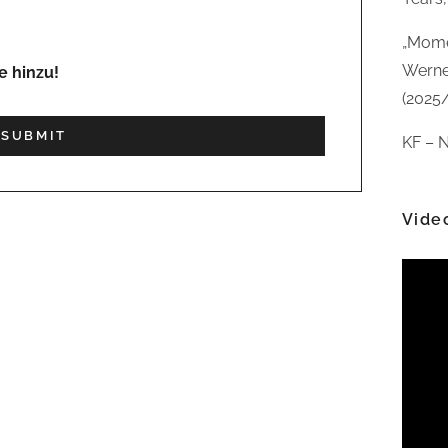
„Mome
Werne
e hinzu!
(2025
KF – N
Vide