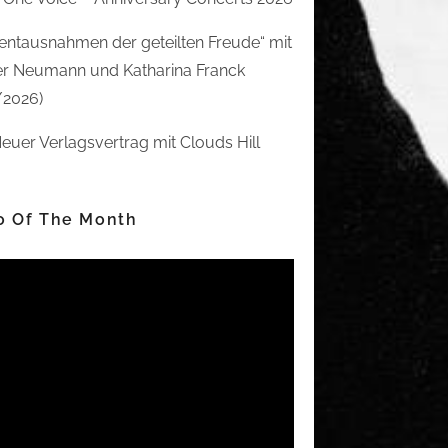
ntausnahmen der geteilten Freude“ mit
r Neumann und Katharina Franck
/2026)
euer Verlagsvertrag mit Clouds Hill
o Of The Month