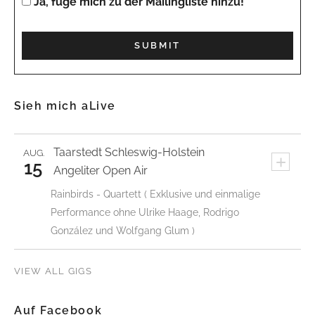
Ja, füge mich zu der Mailingliste hinzu!
Sieh mich aLive
Taarstedt
Schleswig-Holstein
AUG.
+
15
Angeliter Open Air
Rainbirds - Quartett ( Exklusive und einmalige
Performance ohne Ulrike Haage, Rodrigo
González und Wolfgang Glum )
VIEW ALL GIGS
Auf Facebook