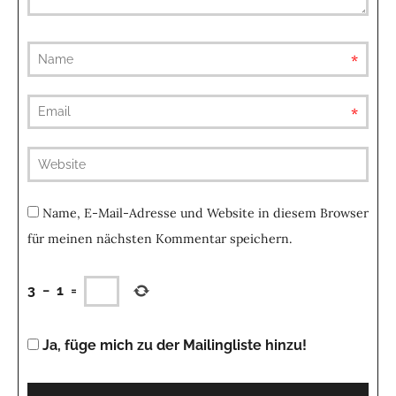
requ
requ
(not
publis
Name, E-Mail-Adresse und Website in diesem Browser
für meinen nächsten Kommentar speichern.
3
−
1
=
Ja, füge mich zu der Mailingliste hinzu!