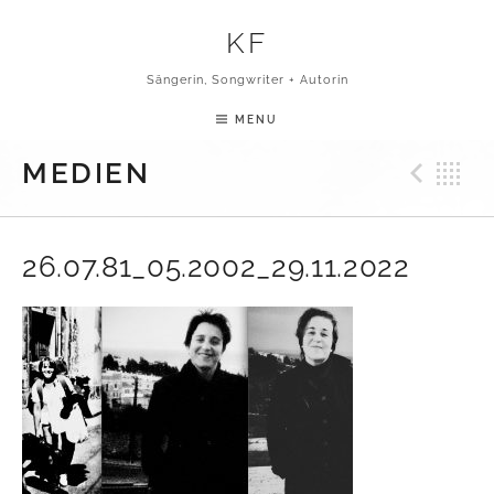
Skip to content
KF
Sängerin, Songwriter + Autorin
MENU
Pre
B
MEDIEN
26.07.81_05.2002_29.11.2022