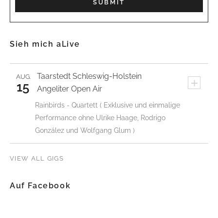
Sieh mich aLive
Taarstedt
Schleswig-Holstein
AUG.
+
15
Angeliter Open Air
Rainbirds - Quartett ( Exklusive und einmalige
Performance ohne Ulrike Haage, Rodrigo
González und Wolfgang Glum )
VIEW ALL GIGS
Auf Facebook