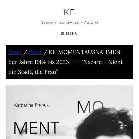
Skip to content
KF
Sängerin, Songwriter + Autorin
MENU
Shop
/
Wort
/ KF. MOMENTAUSNAHMEN
der Jahre 1984 bis 2023 +++ “Nazaré – Nicht
die Stadt, die Frau”