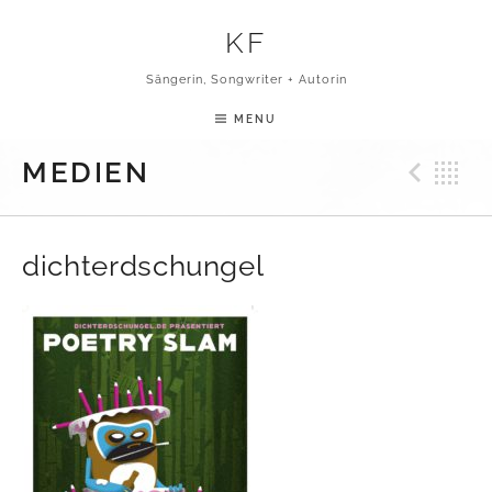
Skip to content
KF
Sängerin, Songwriter + Autorin
MENU
Pre
B
MEDIEN
dichterdschungel