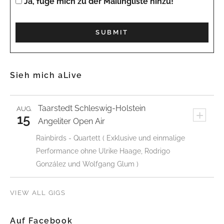
Ja, füge mich zu der Mailingliste hinzu!
Sieh mich aLive
Taarstedt
Schleswig-Holstein
AUG.
+
15
Angeliter Open Air
Rainbirds - Quartett ( Exklusive und einmalige
Performance ohne Ulrike Haage, Rodrigo
González und Wolfgang Glum )
VIEW ALL GIGS
Auf Facebook