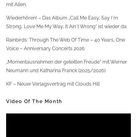
mit Allen.
Wiederhören! – Das Album „Call Me Easy, Say I´m
Strong, Love Me My Way, It Ain´t Wrong“ ist wieder da
Rainbirds: Through The Web Of Time – 40 Years, One
Voice – Anniversary Concerts 2026
„Momentausnahmen der geteilten Freude“ mit Werner
Neumann und Katharina Franck (2025/2026)
KF – Neuer Verlagsvertrag mit Clouds Hill
Video Of The Month