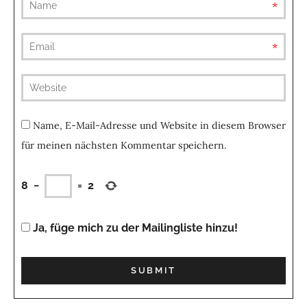
requ
requ
(not
publis
Name, E-Mail-Adresse und Website in diesem Browser
für meinen nächsten Kommentar speichern.
8
−
=
2
Ja, füge mich zu der Mailingliste hinzu!