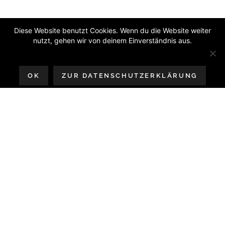
Diese Website benutzt Cookies. Wenn du die Website weiter
nutzt, gehen wir von deinem Einverständnis aus.
OK
ZUR DATENSCHUTZERKLÄRUNG
Love Is / Love
Was – Zwei
Rainbirds-
Klassiker,
gecovert //
Two Rainbirds
Classics,