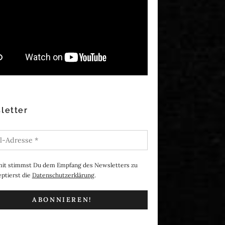
letter
it stimmst Du dem Empfang des Newsletters zu
ptierst die
Datenschutzerklärung
.