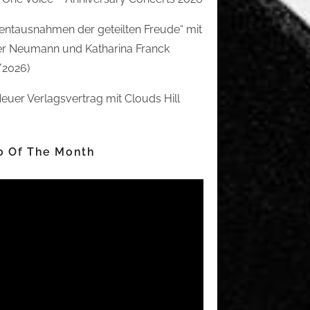
ntausnahmen der geteilten Freude“ mit
r Neumann und Katharina Franck
/2026)
euer Verlagsvertrag mit Clouds Hill
o Of The Month