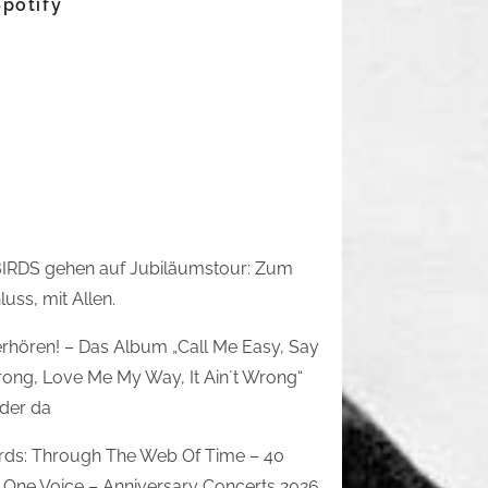
Spotify
IRDS gehen auf Jubiläumstour: Zum
uss, mit Allen.
rhören! – Das Album „Call Me Easy, Say
rong, Love Me My Way, It Ain´t Wrong“
eder da
irds: Through The Web Of Time – 40
 One Voice – Anniversary Concerts 2026