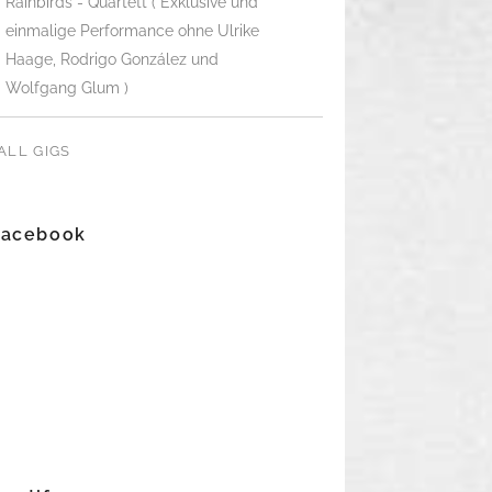
Rainbirds - Quartett ( Exklusive und
einmalige Performance ohne Ulrike
Haage, Rodrigo González und
Wolfgang Glum )
ALL GIGS
Facebook