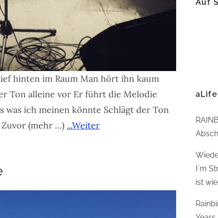
Auf 
 tief hinten im Raum Man hört ihn kaum
er Ton alleine vor Er führt die Melodie
aLife
es was ich meinen könnte Schlägt der Ton
RAINB
e Zuvor (mehr …)
...Weiter
Abschl
Wiede
e
I´m St
ist wi
Rainb
Years,