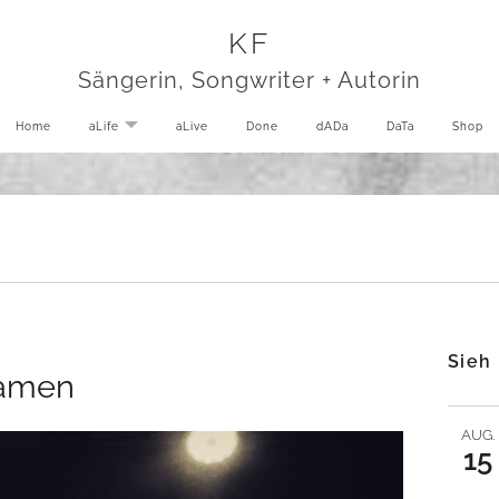
KF
Sängerin, Songwriter + Autorin
Home
aLife
EXPAND SUBMENU
aLive
Done
dADa
DaTa
Shop
Sieh
Namen
AUG.
15