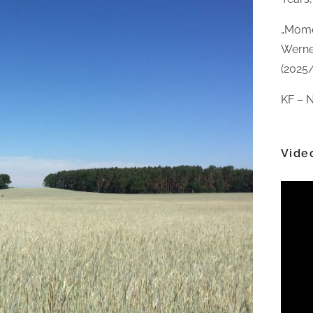
„Mome
Werne
(2025
KF – N
Vide