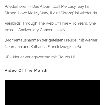
Wiederhören! – Das Album „Call Me Easy, Say I´m
Strong, Love Me My Way, It Ain´t Wrong“ ist wieder da
Rainbirds: Through The Web Of Time – 40 Years, One
Voice – Anniversary Concerts 2026
„Momentausnahmen der geteilten Freude“ mit Werner
Neumann und Katharina Franck (2025/2026)
KF – Neuer Verlagsvertrag mit Clouds Hill
Video Of The Month