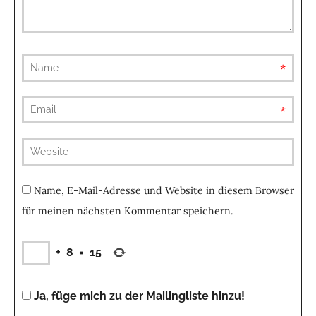
requ
requ
(not
publis
Name, E-Mail-Adresse und Website in diesem Browser
für meinen nächsten Kommentar speichern.
+
8
=
15
Ja, füge mich zu der Mailingliste hinzu!