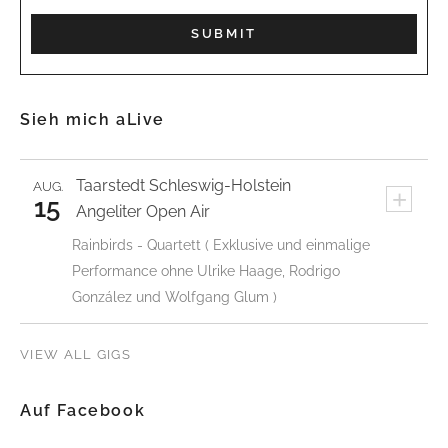
Sieh mich aLive
Taarstedt
Schleswig-Holstein
AUG.
+
15
Angeliter Open Air
Rainbirds - Quartett ( Exklusive und einmalige
Performance ohne Ulrike Haage, Rodrigo
González und Wolfgang Glum )
VIEW ALL GIGS
Auf Facebook