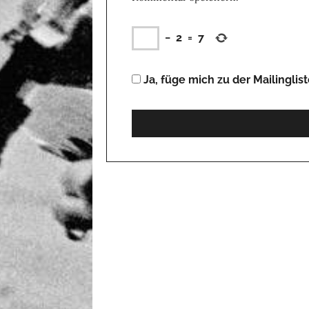
−
2
=
7
Ja, füge mich zu der Mailinglist