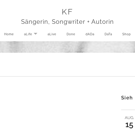
KF
Sängerin, Songwriter + Autorin
Home
aLife
EXPAND SUBMENU
aLive
Done
dADa
DaTa
Shop
Sieh
AUG.
15