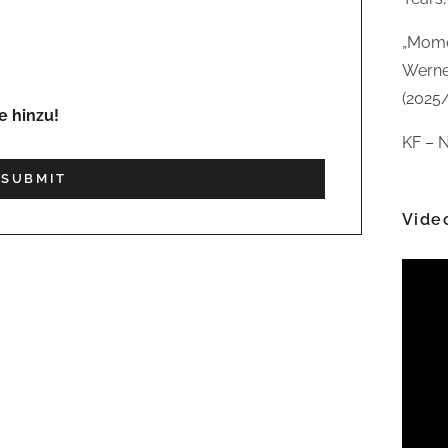
„Mome
Werne
(2025
e hinzu!
KF – N
Vide