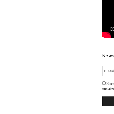
News
Hierm
und akze