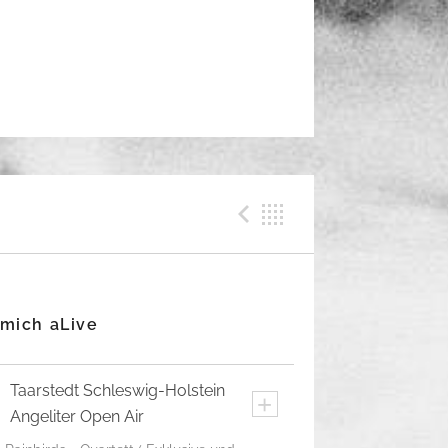
Previous Me
Back
 mich aLive
Taarstedt
Schleswig-Holstein
+
Angeliter Open Air