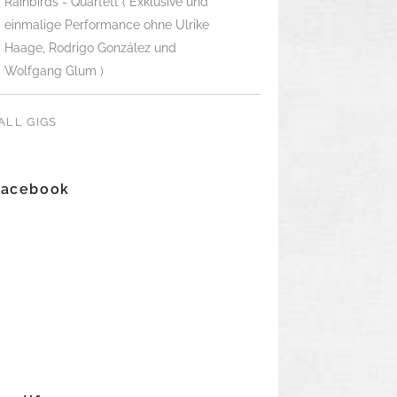
Rainbirds - Quartett ( Exklusive und
einmalige Performance ohne Ulrike
Haage, Rodrigo González und
Wolfgang Glum )
ALL GIGS
Facebook