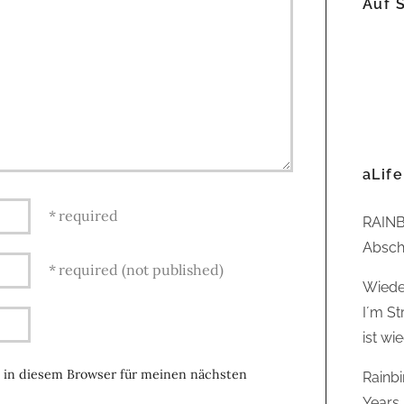
Auf 
aLife
required
RAINB
Abschl
required (not published)
Wiede
I´m St
ist wi
 in diesem Browser für meinen nächsten
Rainb
Years,