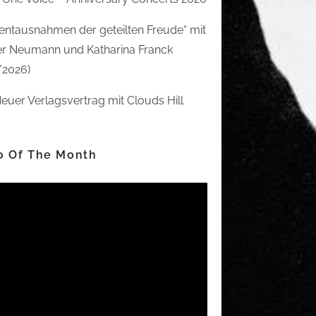
ntausnahmen der geteilten Freude“ mit
r Neumann und Katharina Franck
/2026)
euer Verlagsvertrag mit Clouds Hill
o Of The Month