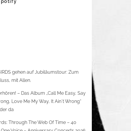
Spotify
IRDS gehen auf Jubiläumstour: Zum
uss, mit Allen.
rhören! – Das Album „Call Me Easy, Say
rong, Love Me My Way, It Ain´t Wrong“
eder da
irds: Through The Web Of Time – 40
 One Voice – Anniversary Concerts 2026