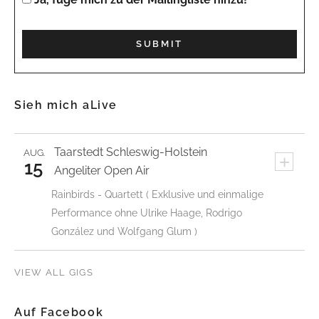
Sieh mich aLive
Taarstedt
Schleswig-Holstein
AUG.
+
15
Angeliter Open Air
Rainbirds - Quartett ( Exklusive und einmalige
Performance ohne Ulrike Haage, Rodrigo
González und Wolfgang Glum )
VIEW ALL GIGS
Auf Facebook