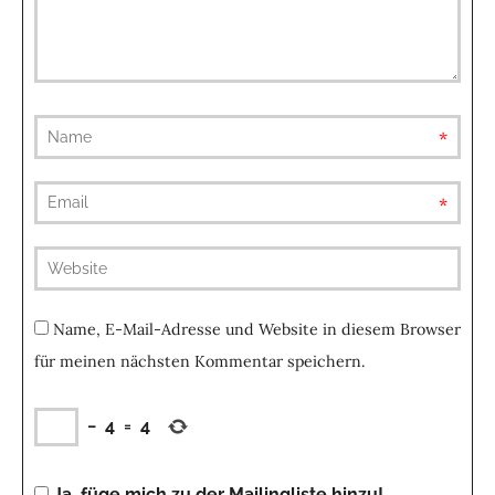
requ
requ
(not
publis
Name, E-Mail-Adresse und Website in diesem Browser
für meinen nächsten Kommentar speichern.
−
4
=
4
Ja, füge mich zu der Mailingliste hinzu!