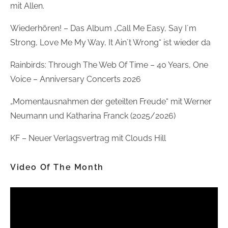
mit Allen.
Wiederhören! – Das Album „Call Me Easy, Say I´m
Strong, Love Me My Way, It Ain´t Wrong“ ist wieder da
Rainbirds: Through The Web Of Time – 40 Years, One
Voice – Anniversary Concerts 2026
„Momentausnahmen der geteilten Freude“ mit Werner
Neumann und Katharina Franck (2025/2026)
KF – Neuer Verlagsvertrag mit Clouds Hill
Video Of The Month