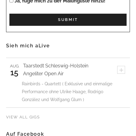
Ja, füge mich zu der Mailingliste hinzu!
Sieh mich aLive
Taarstedt
Schleswig-Holstein
AUG.
+
15
Angeliter Open Air
Rainbirds - Quartett ( Exklusive und einmalige
Performance ohne Ulrike Haage, Rodrigo
González und Wolfgang Glum )
VIEW ALL GIGS
Auf Facebook