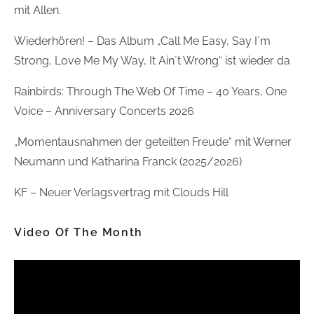
mit Allen.
Wiederhören! – Das Album „Call Me Easy, Say I´m
Strong, Love Me My Way, It Ain´t Wrong“ ist wieder da
Rainbirds: Through The Web Of Time – 40 Years, One
Voice – Anniversary Concerts 2026
„Momentausnahmen der geteilten Freude“ mit Werner
Neumann und Katharina Franck (2025/2026)
KF – Neuer Verlagsvertrag mit Clouds Hill
Video Of The Month