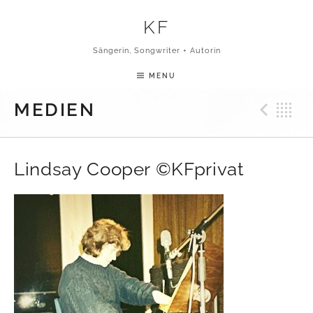
Skip to content
KF
Sängerin, Songwriter + Autorin
MENU
Pre
B
MEDIEN
Lindsay Cooper ©KFprivat